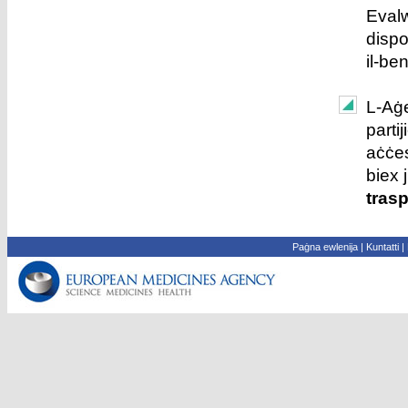
Evalw
dispo
il-ben
L-Aġe
parti
aċċes
biex 
tras
Paġna ewlenija
|
Kuntatti
|