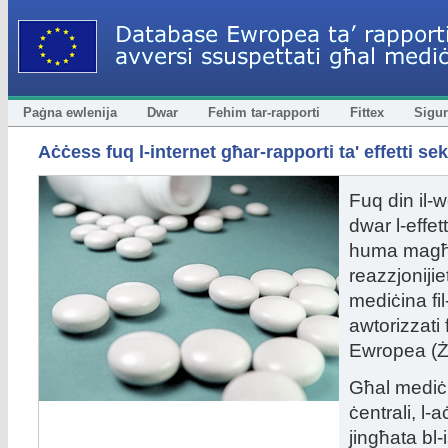
Paġna ewlenija
Dwar
Fehim tar-rapporti
Fittex
Sigur
Aċċess fuq l-internet għar-rapporti ta' effetti se
Fuq din il-w
dwar l-effet
huma magħr
reazzjonijie
mediċina fil
awtorizzati
Ewropea (Ż
Għal mediċin
ċentrali, l-
jingħata bl-