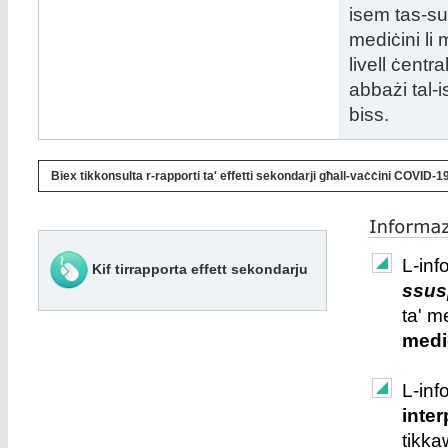
isem tas-su
mediċini li
livell ċentr
abbażi tal-
biss.
Biex tikkonsulta r-rapporti ta' effetti sekondarji għall-vaċċini COVID-19,
L-inf
Kif tirrapporta effett sekondarju
ssus
ta' m
medi
L-inf
inter
tikka