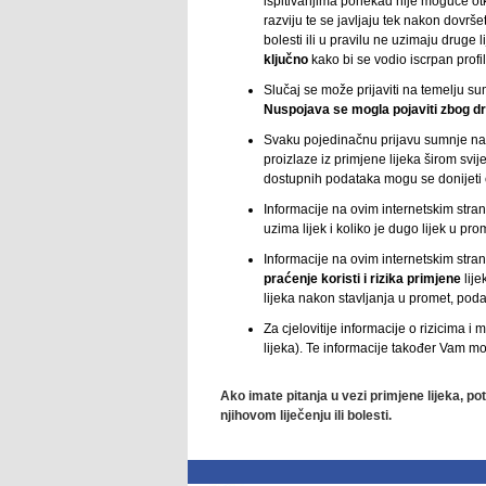
ispitivanjima ponekad nije moguće ot
razviju te se javljaju tek nakon dovrše
bolesti ili u pravilu ne uzimaju druge l
ključno
kako bi se vodio iscrpan profil
Slučaj se može prijaviti na temelju s
Nuspojava se mogla pojaviti zbog d
Svaku pojedinačnu prijavu sumnje na 
proizlaze iz primjene lijeka širom svije
dostupnih podataka mogu se donijeti čv
Informacije na ovim internetskim str
uzima lijek i koliko je dugo lijek u pro
Informacije na ovim internetskim str
praćenje koristi i rizika primjene
lije
lijeka nakon stavljanja u promet, podat
Za cjelovitije informacije o rizicima 
lijeka). Te informacije također Vam mog
Ako imate pitanja u vezi primjene lijeka, po
njihovom liječenju ili bolesti.