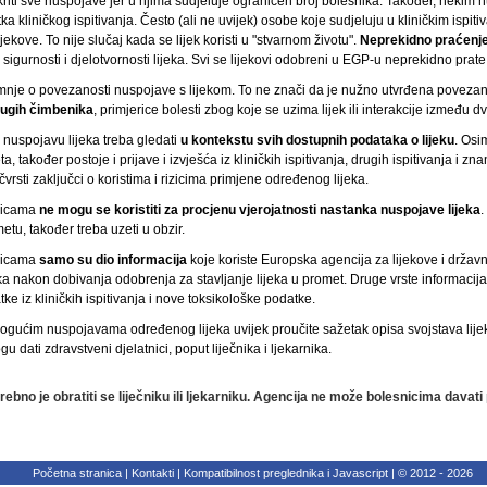
kriti sve nuspojave jer u njima sudjeluje ograničen broj bolesnika. Također, neki
tka kliničkog ispitivanja. Često (ali ne uvijek) osobe koje sudjeluju u kliničkim ispi
ijekove. To nije slučaj kada se lijek koristi u "stvarnom životu".
Neprekidno praćenje 
 sigurnosti i djelotvornosti lijeka. Svi se lijekovi odobreni u EGP-u neprekidno prate
umnje o povezanosti nuspojave s lijekom. To ne znači da je nužno utvrđena povezan
rugih čimbenika
, primjerice bolesti zbog koje se uzima lijek ili interakcije između dv
nuspojavu lijeka treba gledati
u kontekstu svih dostupnih podataka o lijeku
. Osi
ta, također postoje i prijave i izvješća iz kliničkih ispitivanja, drugih ispitivanja i
rsti zaključci o koristima i rizicima primjene određenog lijeka.
anicama
ne mogu se koristiti za procjenu vjerojatnosti nastanka nuspojave lijeka
.
metu, također treba uzeti u obzir.
anicama
samo su dio informacija
koje koriste Europska agencija za lijekove i državn
ka nakon dobivanja odobrenja za stavljanje lijeka u promet. Druge vrste informacija 
ke iz kliničkih ispitivanja i nove toksikološke podatke.
i mogućim nuspojavama određenog lijeka uvijek proučite sažetak opisa svojstava lijek
u dati zdravstveni djelatnici, poput liječnika i ljekarnika.
trebno je obratiti se liječniku ili ljekarniku. Agencija ne može bolesnicima dava
Početna stranica
|
Kontakti
|
Kompatibilnost preglednika i Javascript
|
© 2012 - 2026