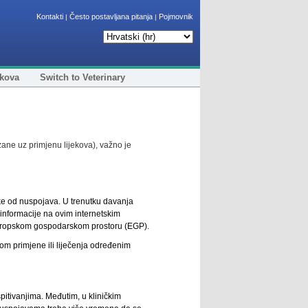
Kontakti
Često postavljana pitanja
Pojmovnik
|
|
ekova
Switch to Veterinary
zane uz primjenu lijekova), važno je
ike od nuspojava. U trenutku davanja
 informacije na ovim internetskim
ropskom gospodarskom prostoru (EGP).
kom primjene ili liječenja određenim
ispitivanjima. Međutim, u kliničkim