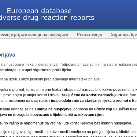
evanje prijava sumnji na nuspojave
Pretraživanje
Sigurnost lij
rijava
na nuspojave lijeka ili djelatne tvari (odnosno prijave sumnji na štetne reakcije ve
ave
uklapa u ukupni sigurnosni profil lijeka.
treba uzeti u obzir prilikom pregledavanja internetske prijave:
lijeka u promet, koristi primjene lijeka trebaju nadmašivati bilo kakve povezane riz
 procijenjen je omjer koristi i rizika i
zaključeno da koristi nadmašuju rizike
. Sve
su procijenjeni na ovaj način i
imaju odobrenje za stavljanje lijeka u promet
u Eu
anicama odnose se na
sumnje na nuspojave
, odnosno na učinke koji su uočeni tije
ojave
ne moraju biti povezane s lijekom, niti uzrokovane njime
.
, no važno je napomenuti da većina ljudi koristi lijekove bez ikakvih nuspojava. .
acije o njegovoj sigurnosti i djelotvornosti temelje se na primjeni lijeka u kliničkim 