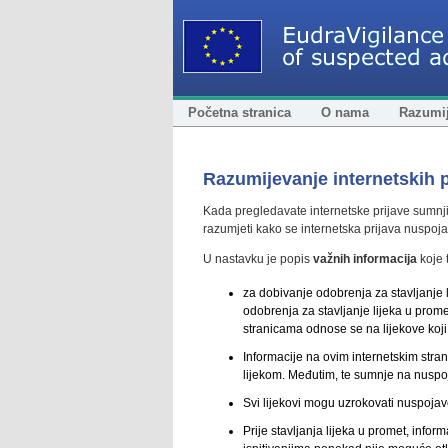
Početna stranica
O nama
Razumij
Razumijevanje internetskih p
Kada pregledavate internetske prijave sumnji 
razumjeti kako se internetska prijava nuspoj
U nastavku je popis
važnih informacija
koje 
za dobivanje odobrenja za stavljanje 
odobrenja za stavljanje lijeka u promet,
stranicama odnose se na lijekove koji 
Informacije na ovim internetskim str
lijekom. Međutim, te sumnje na nusp
Svi lijekovi mogu uzrokovati nuspojave
Prije stavljanja lijeka u promet, inform