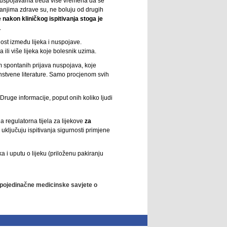
m nuspojavama treba više vremena da se
tivanjima zdrave su, ne boluju od drugih
nakon kliničkog ispitivanja stoga je
.
ost između lijeka i nuspojave.
a ili više lijeka koje bolesnik uzima.
m spontanih prijava nuspojava, koje
 znanstvene literature. Samo procjenom svih
 Druge informacije, poput onih koliko ljudi
a regulatorna tijela za lijekove
za
uključuju ispitivanja sigurnosti primjene
a i uputu o lijeku (priloženu pakiranju
ti pojedinačne medicinske savjete o