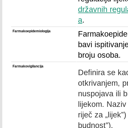
državnih regul
a
.
Farmakoepidemiologija
Farmakoepidemi
bavi ispitivan
broju osoba.
Farmakovigilancija
Definira se ka
otkrivanjem, 
nuspojava ili 
lijekom. Naziv 
riječ za „lijek”)
budnost”).