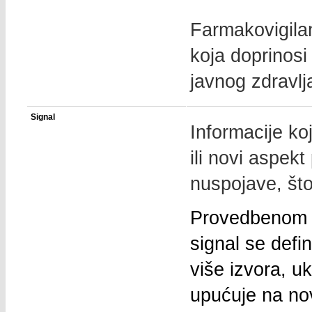
Farmakovigilan
koja doprinosi 
javnog zdravlj
Signal
Informacije k
ili novi aspek
nuspojave, što
Provedbenom u
signal se defin
više izvora, u
upućuje na nov