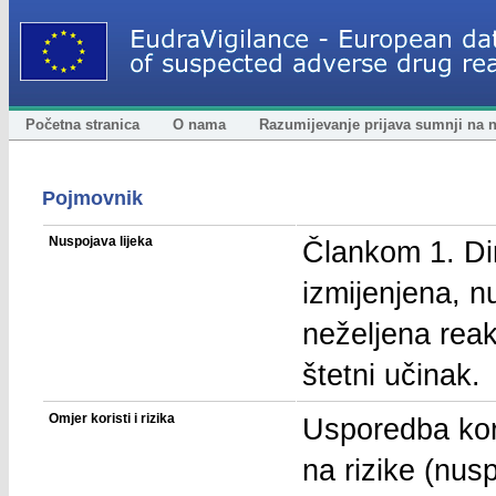
Početna stranica
O nama
Razumijevanje prijava sumnji na 
Pojmovnik
Nuspojava lijeka
Člankom 1. Di
izmijenjena, nu
neželjena reak
štetni učinak.
Omjer koristi i rizika
Usporedba kori
na rizike (nusp