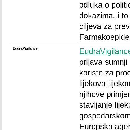
odluka o polit
dokazima, i to
ciljeva za prev
Farmakoepidem
EudraVigilance
EudraVigilanc
prijava sumnji
koriste za proc
lijekova tijeko
njihove primj
stavljanje lij
gospodarskom 
Europska agenc