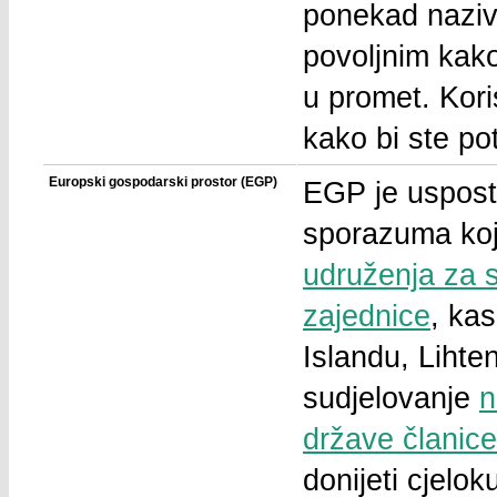
ponekad naziva
povoljnim kako
u promet. Koris
kako bi ste pot
Europski gospodarski prostor (EGP)
EGP je usposta
sporazuma koji
udruženja za 
zajednice
, ka
Islandu, Lihte
sudjelovanje
n
države članic
donijeti cjel