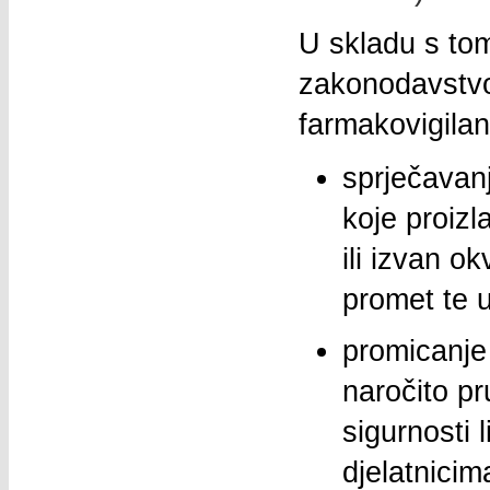
U skladu s to
zakonodavstvom
farmakovigilan
sprječavanj
koje proizl
ili izvan o
promet te u
promicanje 
naročito p
sigurnosti 
djelatnicima