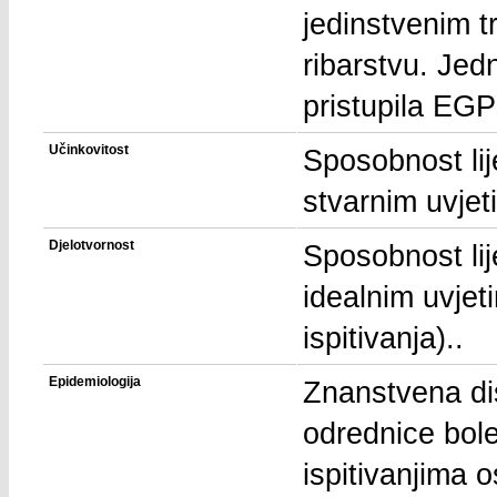
jedinstvenim t
ribarstvu. Jed
pristupila EGP
Učinkovitost
Sposobnost lij
stvarnim uvjet
Djelotvornost
Sposobnost lij
idealnim uvjet
ispitivanja)..
Epidemiologija
Znanstvena dis
odrednice bol
ispitivanjima 