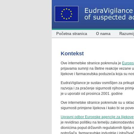
Početna stranica
O nama
Razumij
Kontekst
Ove internetske stranice pokrenula je
Europsk
prijavama sumnji na štetne reakcije vezane u
lijekove i farmaceutska poduzeća koja su nosit
EudraVigilance je sustav osmišljen za prikuplj
razvoja i za praćenje sigurnosti njihove pr
je u uporabi od prosinca 2001. godine
Ove internetske stranice pokrenute su u skla
sigurnosti primjene lijekova i kako bi se poveć
Upravni odbor Europske agencije za lijekove
je revidirao politiku na temelju zakonodavstv
dionicima poput državnih regulatornih tijela
potrošača, farmaceutske industrije i istraživa