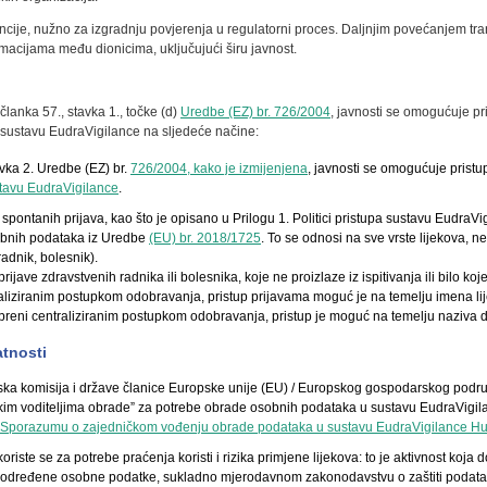
cije, nužno za izgradnju povjerenja u regulatorni proces. Daljnjim povećanjem tr
rmacijama među dionicima, uključujući širu javnost.
članka 57., stavka 1., točke (d)
Uredbe (EZ) br. 726/2004
, javnosti se omogućuje pr
 sustavu EudraVigilance na sljedeće načine:
vka 2. Uredbe (EZ) br.
726/2004, kako je izmijenjena
, javnosti se omogućuje prist
ustavu EudraVigilance
.
pontanih prijava, kao što je opisano u Prilogu 1. Politici pristupa sustavu EudraVi
sobnih podataka iz Uredbe
(EU) br. 2018/1725
. To se odnosi na sve vrste lijekova, 
radnik, bolesnik).
ijave zdravstvenih radnika ili bolesnika, koje ne proizlaze iz ispitivanja ili bilo k
iziranim postupkom odobravanja, pristup prijavama moguć je na temelju imena lijeka 
obreni centraliziranim postupkom odobravanja, pristup je moguć na temelju naziva dj
atnosti
ska komisija i države članice Europske unije (EU) / Europskog gospodarskog podru
ičkim voditeljima obrade” za potrebe obrade osobnih podataka u sustavu EudraVig
Sporazumu o zajedničkom vođenju obrade podataka u sustavu EudraVigilance 
riste se za potrebe praćenja koristi i rizika primjene lijekova: to je aktivnost koja d
ti određene osobne podatke, sukladno mjerodavnom zakonodavstvu o zaštiti podataka