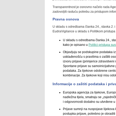
Transparentnost je osnovno načelo rada Agen
zadovoljiti rastuću potrebu za pristupom info
Pravna osnova
U skladu s odredbama članka 24., stavka 2. i 
EudraVigilance u skladu s Politikom pristupa
U skladu s odredbama članka 24., sta
kako je opisano u
Politici pristupa s
Objavljuju se podskupine podataka iz s
usklađenošću s pravilima o zaštiti o
izvoru prijave (primjerice zdravstveni 
Spontane prijave su samoinicijativne pr
podataka. Za lijekove odobrene central
kombinacije. Za lijekove koji nisu od
Informacije o zaštiti podataka i priv
Europska agencija za lijekove, Europ
nadležna tijela, smatraju se „zajedn
i odgovornosti dodatno su utvrđene u
Prijave sumnji na nuspojave lijekova ko
postupka prijave, potrebno je obradi