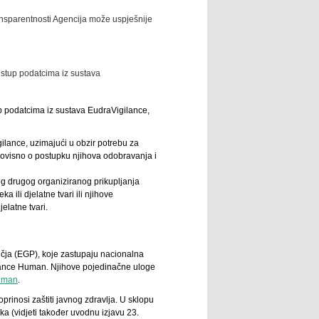
ansparentnosti Agencija može uspješnije
istup podatcima iz sustava
up podatcima iz sustava EudraVigilance,
gilance, uzimajući u obzir potrebu za
neovisno o postupku njihova odobravanja i
ojeg drugog organiziranog prikupljanja
ili djelatne tvari ili njihove
elatne tvari.
čja (EGP), koje zastupaju nacionalna
ilance Human. Njihove pojedinačne uloge
Human
.
oprinosi zaštiti javnog zdravlja. U sklopu
 (vidjeti također uvodnu izjavu 23.