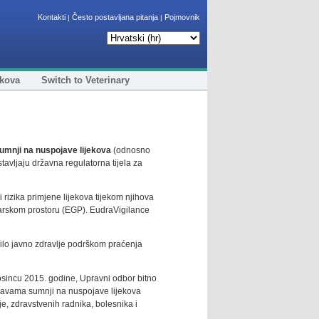
Kontakti
Često postavljana pitanja
Pojmovnik
|
|
ekova
Switch to Veterinary
sumnji na nuspojave lijekova
(odnosno
tavljaju državna regulatorna tijela za
i rizika primjene lijekova tijekom njihova
darskom prostoru (EGP). EudraVigilance
edilo javno zdravlje podrškom praćenja
osincu 2015. godine, Upravni odbor bitno
prijavama sumnji na nuspojave lijekova
, zdravstvenih radnika, bolesnika i