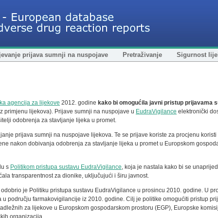
evanje prijava sumnji na nuspojave
Pretraživanje
Sigurnost lij
a agencija za lijekove
2012. godine
kako bi omogućila javni pristup prijavama 
z primjenu lijekova). Prijave sumnji na nuspojave u
EudraVigilance
elektronički dos
elji odobrenja za stavljanje lijeka u promet.
anje prijava sumnji na nuspojave lijekova. Te se prijave koriste za procjenu koristi 
imjene nakon dobivanja odobrenja za stavljanje lijeka u promet u Europskom gospo
du s
Politikom pristupa sustavu EudraVigilance
, koja je nastala kako bi se unaprij
ala transparentnost za dionike, uključujući i širu javnost.
odobrio je Politiku pristupa sustavu EudraVigilance u prosincu 2010. godine. U pr
a u području farmakovigilancije iz 2010. godine. Cilj je politike omogućiti pristup 
 nadležnih za lijekove u Europskom gospodarskom prostoru (EGP), Europske komisije
čkih organizacija.