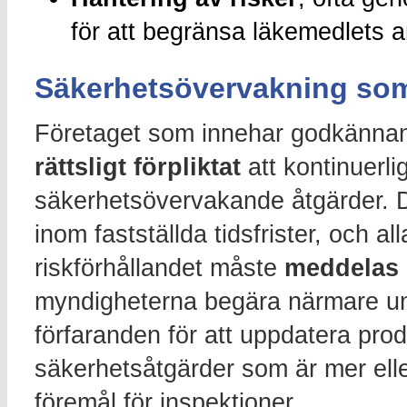
för att begränsa läkemedlets 
Säkerhetsövervakning som
Företaget som innehar godkännande
rättsligt förpliktat
att kontinuerli
säkerhetsövervakande åtgärder. D
inom fastställda tidsfrister, och 
riskförhållandet måste
meddelas
myndigheterna begära närmare unde
förfaranden för att uppdatera pr
säkerhetsåtgärder som är mer ell
föremål för inspektioner.