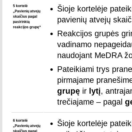
5 kortelė
Šioje kortelėje patei
„Pavienių atvejų
skaičius pagal
pavienių atvejų skaič
pasirinktą
reakcijos grupę“
Reakcijos grupės grin
vadinamo nepageidauj
naudojant MeDRA žo
Pateikiami trys prane
pirmajame pranešim
grupę
ir
lytį
, antraj
trečiajame – pagal
g
6 kortelė
Šioje kortelėje patei
„Pavienių atvejų
skaičius pagal