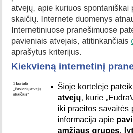
atvejų, apie kuriuos spontaniškai 
skaičių. Internete duomenys atnau
Internetiniuose pranešimuose pate
pavieniais atvejais, atitinkančiais
aprašytus kriterijus.
Kiekvieną internetinį pran
1 kortelė
Šioje kortelėje pate
„Pavienių atvejų
skaičius“
atvejų
, kurie „Eudra
iki praeitos
savaitės 
informacija apie
pavi
amžiaus grupes
,
lyt