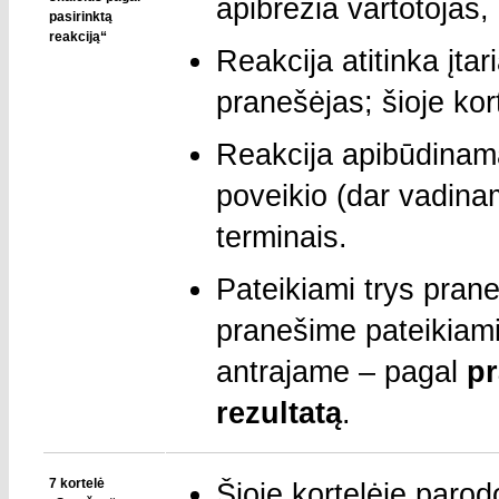
apibrėžia vartotojas,
pasirinktą
reakciją“
Reakcija atitinka įta
pranešėjas; šioje kor
Reakcija apibūdinam
poveikio (dar vadina
terminais.
Pateikiami trys prane
pranešime pateikia
antrajame – pagal
p
rezultatą
.
7 kortelė
Šioje kortelėje par