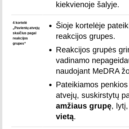
kiekvienoje šalyje.
4 kortelė
Šioje kortelėje patei
„Pavienių atvejų
skaičius pagal
reakcijos grupes.
reakcijos
grupes“
Reakcijos grupės grin
vadinamo nepageidauj
naudojant MeDRA žo
Pateikiamos penkios 
atvejų, suskirstytų p
amžiaus grupę
, lyt
vietą
.