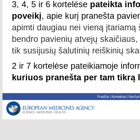
3, 4, 5 ir 6 kortelėse
pateikta inf
poveikį
, apie kurį pranešta pavien
apimti daugiau nei vieną įtariamą 
bendro pavienių atvejų skaičiaus,
tik susijusių šalutinių reiškinių ska
2 ir 7 kortelėse pateikiamoje info
kuriuos pranešta per tam tikrą l
Pradžia
|
Kontaktai
|
Naršykl