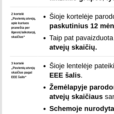
2 kortelė
Šioje kortelėje paro
„Pavienių atvejų,
apie kuriuos
paskutinius 12 mėn
pranešta per
ilgesnį laikotarpį,
Taip pat pavaizduota
skaičius“
atvejų skaičių.
3 kortelė
Šioje lentelėje patei
„Pavienių atvejų
skaičius pagal
EEE šalis
.
EEE šalis“
Žemėlapyje parodom
atvejų skaičiaus
sa
Schemoje nurodytas