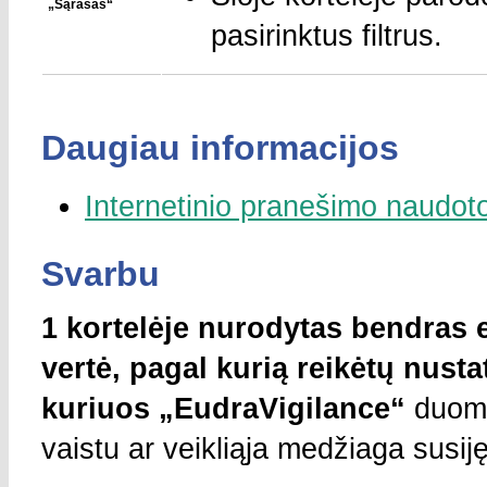
„Sąrašas“
pasirinktus filtrus.
Daugiau informacijos
Internetinio pranešimo naudot
Svarbu
1 kortelėje nurodytas bendras 
vertė, pagal kurią reikėtų nusta
kuriuos „EudraVigilance“
duome
vaistu ar veikliąja medžiaga susij