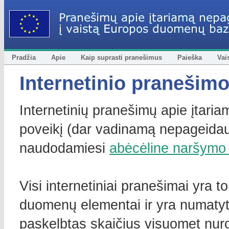
Pradžia
Apie
Kaip suprasti pranešimus
Paieška
Vai
Internetinio pranešimo
Internetinių pranešimų apie įtari
poveikį (dar vadinamą nepageidauja
naudodamiesi
abėcėline naršymo
Visi internetiniai pranešimai yra t
duomenų elementai ir yra numatyto
paskelbtas skaičius visuomet nu