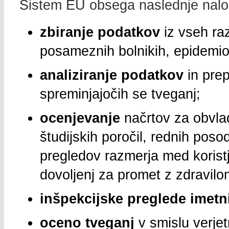
Sistem EU obsega naslednje nalo
zbiranje podatkov
iz vseh raz
posameznih bolnikih, epidemiolo
analiziranje podatkov
in pre
spreminjajočih se tveganj;
ocenjevanje
načrtov za obvla
študijskih poročil, rednih posod
pregledov razmerja med koristjo
dovoljenj za promet z zdravilo
inšpekcijske preglede imetn
oceno tveganj
v smislu verjet