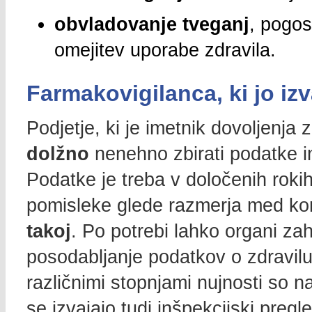
obvladovanje tveganj
, pogos
omejitev uporabe zdravila.
Farmakovigilanca, ki jo iz
Podjetje, ki je imetnik dovoljenja
dolžno
nenehno zbirati podatke in
Podatke je treba v določenih roki
pomisleke glede razmerja med kori
takoj
. Po potrebi lahko organi za
posodabljanje podatkov o zdravilu
različnimi stopnjami nujnosti so na
se izvajajo tudi inšpekcijski pregle