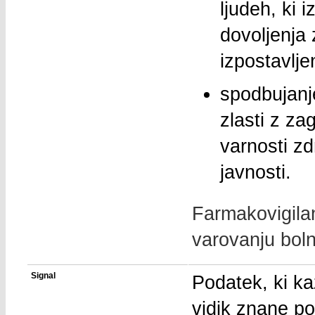
ljudeh, ki 
dovoljenja 
izpostavljen
spodbujanje
zlasti z za
varnosti z
javnosti.
Farmakovigilan
varovanju boln
Signal
Podatek, ki k
vidik znane p