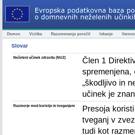
Domov
Vizitka
Razumevanje poročil
Iskanje
Varnost
Slovar
Neželeni učinek zdravila (NUZ)
Člen 1 Direkti
spremenjena, o
„škodljivo in 
učinek je znan
Razmerje med koristjo in tveganjem
Presoja koristi
tveganj v zvez
tudi kot razme