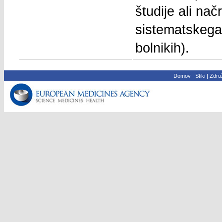
študije ali na
sistematskega 
bolnikih).
Domov
|
Stiki
|
Združ