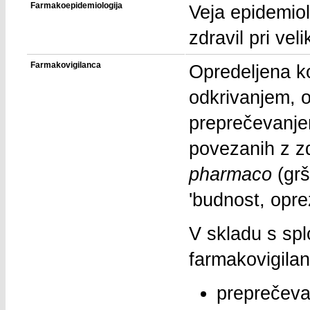
Farmakoepidemiologija
Veja epidemiol
zdravil pri veli
Farmakovigilanca
Opredeljena k
odkrivanjem, 
preprečevanjem
povezanih z zd
pharmaco
(grš
'budnost, opre
V skladu s splo
farmakovigila
preprečeva