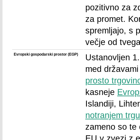
pozitivno za zd
za promet. Kori
spremljajo, s p
večje od tvega
Evropski gospodarski prostor (EGP)
Ustanovljen 1.
med državami
prosto trgovin
kasneje
Evrop
Islandiji, Liht
notranjem trg
zameno so te 
EU v zvezi z 