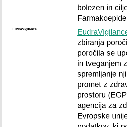
bolezen in cil
Farmakoepidem
EudraVigilance
EudraVigilanc
zbiranja poroč
poročila se up
in tveganjem z
spremljanje nj
promet z zdr
prostoru (EGP)
agencija za zd
Evropske unij
podatkov, ki p