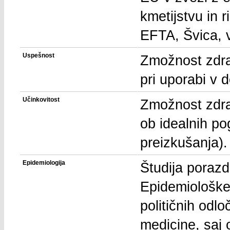
kmetijstvu in 
EFTA, Švica, v
Uspešnost
Zmožnost zdrav
pri uporabi v 
Učinkovitost
Zmožnost zdrav
ob idealnih po
preizkušanja).
Epidemiologija
Študija porazd
Epidemiološke 
političnih odl
medicine, saj 