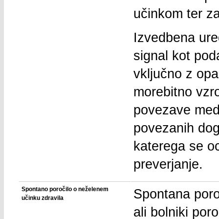
učinkom ter za
Izvedbena ure
signal kot poda
vključno z opa
morebitno vzr
povezave med
povezanih dogo
katerega se oc
preverjanje.
Spontano poročilo o neželenem
Spontana poroč
učinku zdravila
ali bolniki por