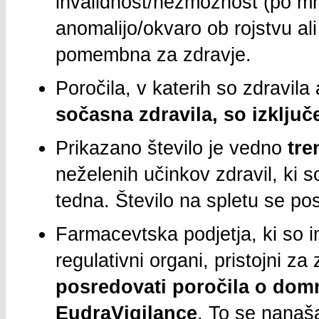
invalidnost/nezmožnost (po mne
anomalijo/okvaro ob rojstvu ali
pomembna za zdravje.
Poročila, v katerih so zdravila
sočasna zdravila, so izključ
Prikazano število je vedno
tre
neželenih učinkov zdravil, ki 
tedna. Število na spletu se po
Farmacevtska podjetja, ki so i
regulativni organi, pristojni za
posredovati poročila o dom
EudraVigilance
. To se nanaša