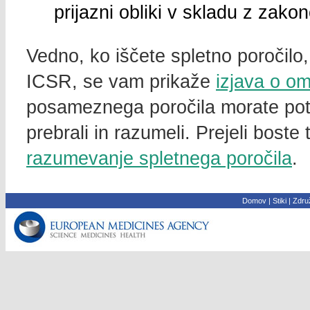
prijazni obliki v skladu z zak
Vedno, ko iščete spletno poročilo,
ICSR, se vam prikaže
izjava o om
posameznega poročila morate potrd
prebrali in razumeli. Prejeli bos
razumevanje spletnega poročila
.
Domov
|
Stiki
|
Združ