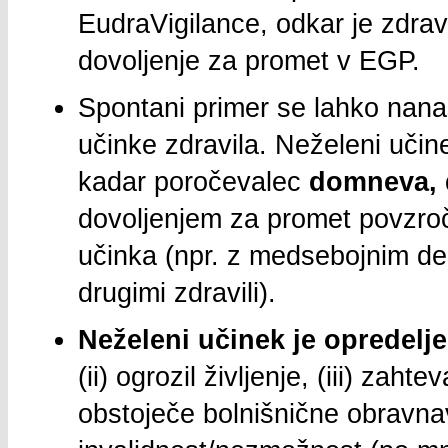
EudraVigilance, odkar je zdravi
dovoljenje za promet v EGP.
Spontani primer se lahko nan
učinke zdravila. Neželeni učin
kadar poročevalec
domneva, 
dovoljenjem za promet povzroč
učinka (npr. z medsebojnim de
drugimi zdravili).
Neželeni učinek je opredelje
(ii) ogrozil življenje, (iii) zah
obstoječe bolnišnične obravnav