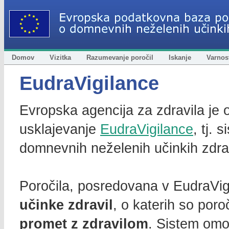
Domov
Vizitka
Razumevanje poročil
Iskanje
Varnost
EudraVigilance
Evropska agencija za zdravila je 
usklajevanje
EudraVigilance
, tj.
domnevnih neželenih učinkih zdrav
Poročila, posredovana v EudraVigi
učinke zdravil
, o katerih so poro
promet z zdravilom
. Sistem om