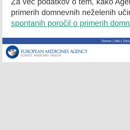
Za več podatkov o tem, kako Agen
primerih domnevnih neželenih učin
spontanih poročil o primerih domn
Domov
|
Stiki
|
Združ