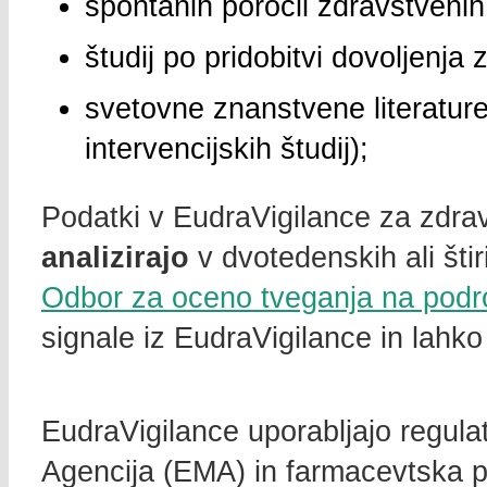
spontanih poročil zdravstvenih
študij po pridobitvi dovoljenja
svetovne znanstvene literature
intervencijskih študij);
Podatki v EudraVigilance za zdra
analizirajo
v dvotedenskih ali šti
Odbor za oceno tveganja na podr
signale iz EudraVigilance in lahko
EudraVigilance uporabljajo regulati
Agencija (EMA) in farmacevtska po