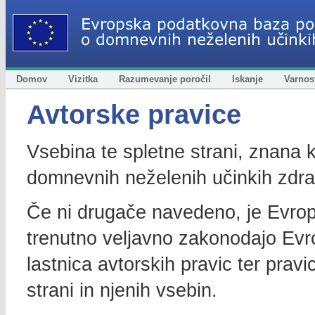
Domov
Vizitka
Razumevanje poročil
Iskanje
Varnost
Avtorske pravice
Vsebina te spletne strani, znana 
domnevnih neželenih učinkih zdrav
Če ni drugače navedeno, je Evrop
trenutno veljavno zakonodajo Ev
lastnica avtorskih pravic ter prav
strani in njenih vsebin.