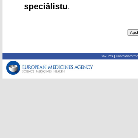
speciālistu
.
Sakums
|
Kontaktinformā