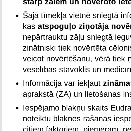
starp zālēm un novēroto iet
Šajā tīmekļa vietnē sniegtā in
kas
atspoguļo ziņotāja nov
nepārtrauktu zāļu sniegtā ieg
zinātniski tiek novērtēta cēlon
veicot novērtēšanu, vērā tiek 
veselības stāvoklis un medic
Informācija var iekļaut
zināma
aprakstā (ZA) un lietošanas ins
Iespējamo blakņu skaits EudraV
noteiktu blaknes rašanās iespē
citiem faktoriem, piemēram, ņe