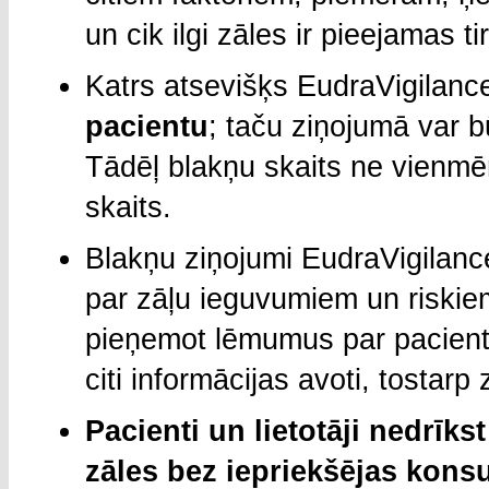
un cik ilgi zāles ir pieejamas ti
Katrs atsevišķs EudraVigilan
pacientu
; taču ziņojumā var b
Tādēļ blakņu skaits ne vienmē
skaits.
Blakņu ziņojumi EudraVigilanc
par zāļu ieguvumiem un riski
pieņemot lēmumus par pacient
citi informācijas avoti, tostarp
Pacienti un lietotāji nedrīkst
zāles bez iepriekšējas konsu