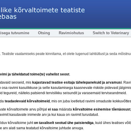
tisega tutvumine
Otsing
Ravimiohutus
Switch to Veterinary
s. Teatiste vaatamiseks peate kinnitama, et olete lugenud lahtiütlust ja seda mõistnu
avimi ja täheldatud toime(te) vahelist seost
.
atavaid seoseid, mis
kajastavad teatise esitaja tähelepanekuid ja arvamusi
. Ravi
 osa ravimi kasulikkuse ja selle kasutamisega kaasnevate riskide pidevast jälgimis
 tegureid, näiteks patsiendi tervislikku seisundit ja varasemaid terviseandmeid.
ada
teadaolevaid kõrvaltoimeid
, mis on juba loetletud ravimi omaduste kokkuvõttes
ate kõrvaltoimete arvu põhjal
ei saa
määrata
kõrvaltoime esinemise tõenäosust
ravimit kasutavate inimeste arv ja kui kaua on ravimit turustatud.
lduv kõrvaltoime juht
on tavaliselt seotud ühe patsiendiga
, kuid ühes teatises või
te arv alati sama teatatud kõrvaltoime juhtude arvuga.