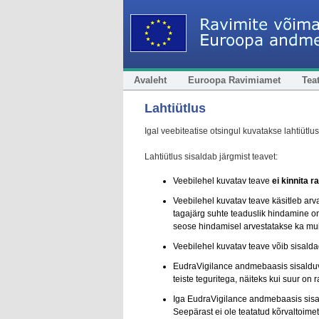
Avaleht
Euroopa Ravimiamet
Tea
Lahtiütlus
Igal veebiteatise otsingul kuvatakse lahtiütlu
Lahtiütlus sisaldab järgmist teavet:
Veebilehel kuvatav teave
ei kinnita r
Veebilehel kuvatav teave käsitleb arv
tagajärg suhte teaduslik hindamine on
seose hindamisel arvestatakse ka muid
Veebilehel kuvatav teave võib sisald
EudraVigilance andmebaasis sisalduv
teiste teguritega, näiteks kui suur on 
Iga EudraVigilance andmebaasis sisa
Seepärast ei ole teatatud kõrvaltoime