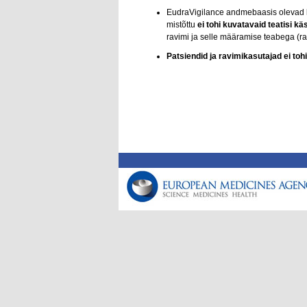
EudraVigilance andmebaasis olevad kõ
mistõttu
ei tohi kuvatavaid teatisi kä
ravimi ja selle määramise teabega (r
Patsiendid ja ravimikasutajad ei to