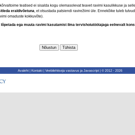
rvaltoime teatised ei sisalda kogu olemasolevat teavet ravimi kasulikkuse ja sell
sitleda eraldivõetuna
, et otsustada patsiendi ravirežiimi üle. Ennekõike tuleb tutv
avimi omaduste kokkuvõte).
hi lõpetada ega muuta ravimi kasutamist ilma tervishoiutöötajaga eelnevalt kons
Avaleht
|
Kontakt
|
Veebilehitseja vastavus ja Javascript
|
© 2012 - 2026