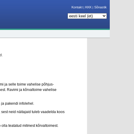
Kontakt
KKK
Sõnastik
|
|
d.
mi ja selle toime vahelise põhjus-
est. Ravimi ja kõrvaltoime vahelise
 ja pakendi infolehel.
, sest neid näitajaid tuleb vaadelda koos
b olla teatatud mitmest kõrvaltoimest.