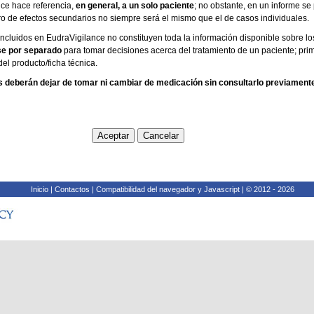
ce hace referencia,
en general, a un solo paciente
; no obstante, en un informe 
ro de efectos secundarios no siempre será el mismo que el de casos individuales.
ncluidos en EudraVigilance no constituyen toda la información disponible sobre lo
se por separado
para tomar decisiones acerca del tratamiento de un paciente; pri
del producto/ficha técnica.
s deberán dejar de tomar ni cambiar de medicación sin consultarlo previamente 
Inicio
|
Contactos
|
Compatibilidad del navegador y Javascript
|
© 2012 - 2026