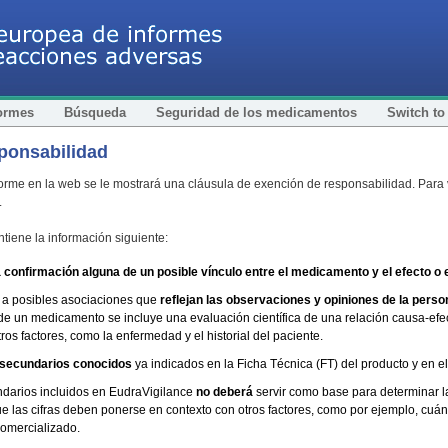
formes
Búsqueda
Seguridad de los medicamentos
Switch to
ponsabilidad
me en la web se le mostrará una cláusula de exención de responsabilidad. Para vi
.
tiene la información siguiente:
a confirmación alguna de un posible vínculo entre el medicamento y el efecto 
e a posibles asociaciones que
reflejan las observaciones y opiniones de la perso
s de un medicamento se incluye una evaluación científica de una relación causa-efec
os factores, como la enfermedad y el historial del paciente.
 secundarios conocidos
ya indicados en la Ficha Técnica (FT) del producto y en e
ndarios incluidos en EudraVigilance
no deberá
servir como base para determinar 
ue las cifras deben ponerse en contexto con otros factores, como por ejemplo, cu
comercializado.