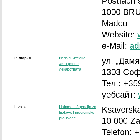
Postfach 
1000 BR
Madou
Website:
e-Mail:
ad
България
Изпълнителна
ул. „Дамя
агенция по
лекарствата
1303 Со
Teл.: +35
уебсайт:
Hrvatska
Halmed – Agencija za
Ksaverska
lijekove I medicinske
proizvode
10 000 Z
Telefon: 