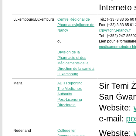
Interneto
Luxembourg/Luxemburg
Centre Régional de
Tél.: (+33) 3 83 65 60 
Pharmacovigilance de
Fax: (+33) 3 83 65 61 
Nancy
crpv@chru-nancy.fr
Tél.: (+352) 247-855
ou
Lien pour le formulair
medicaments/index.ht
Division de la
Pharmacie et des
Médicaments de la
Direction de la santé à
Luxembourg
Malta
ADR Reporting
Sir Temi 
The Medicines
Authority
San Ġwan
Post-Licensing
Directorate
Website:
e-mail:
po
Nederland
College ter
Website: