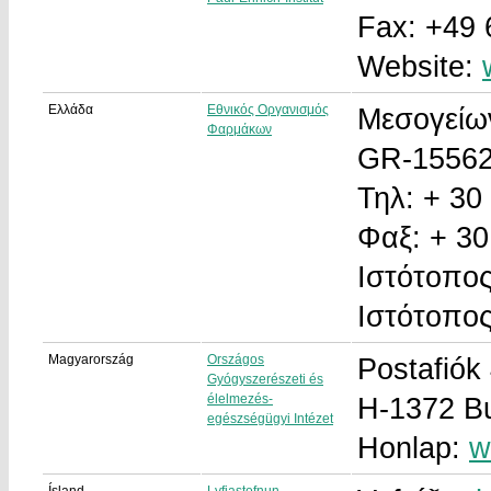
Fax: +49 
Website:
Ελλάδα
Εθνικός Οργανισμός
Μεσογείω
Φαρμάκων
GR-15562
Τηλ: + 30
Φαξ: + 3
Ιστότοπος
Ιστότοπο
Magyarország
Országos
Postafiók
Gyógyszerészeti és
élelmezés-
H-1372 B
egészségügyi Intézet
Honlap:
w