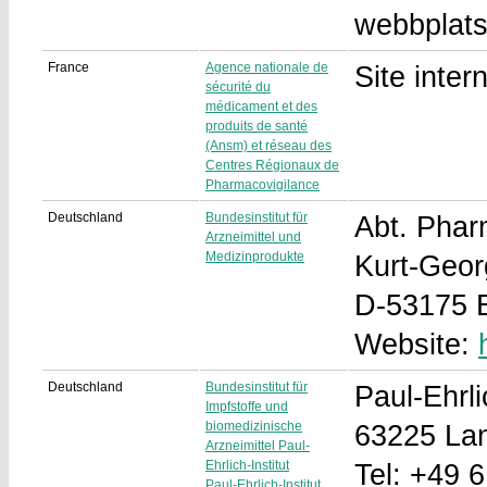
webbplat
France
Agence nationale de
Site inter
sécurité du
médicament et des
produits de santé
(Ansm) et réseau des
Centres Régionaux de
Pharmacovigilance
Deutschland
Bundesinstitut für
Abt. Phar
Arzneimittel und
Medizinprodukte
Kurt-Geor
D-53175 
Website:
Deutschland
Bundesinstitut für
Paul-Ehrli
Impfstoffe und
biomedizinische
63225 La
Arzneimittel Paul-
Ehrlich-Institut
Tel: +49 
Paul-Ehrlich-Institut