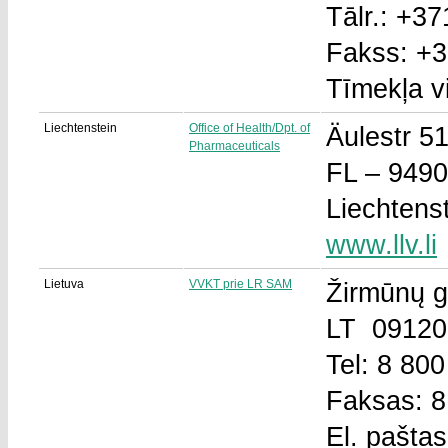
Tālr.: +3
Fakss: +
Tīmekļa v
Liechtenstein
Office of Health/Dpt. of
Äulestr 5
Pharmaceuticals
FL – 949
Liechtens
www.llv.li
Lietuva
VVKT prie LR SAM
Žirmūnų g
LT 09120,
Tel: 8 80
Faksas: 8
El. pašta