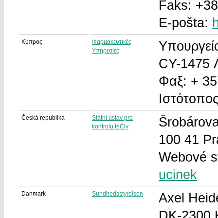
Faks: +38
E-pošta:
Κύπρος
Φαρμακευτικές
Υπουργείο
Υπηρεσίες
CY-1475 
Φαξ: + 3
Ιστότοπο
Česká republika
Státní ústav pro
Šrobárov
kontrolu léČiv
100 41 Pr
Webové s
ucinek
Danmark
Sundhedsstyrelsen
Axel Heid
DK-2300 