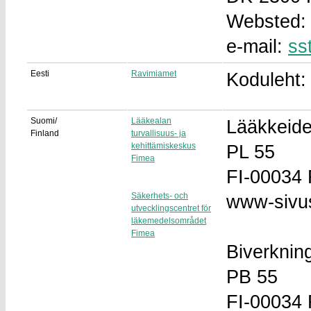
Websted
e-mail:
ss
Eesti
Ravimiamet
Koduleht
Suomi/
Lääkealan
Lääkkeiden
Finland
turvallisuus- ja
kehittämiskeskus
PL 55
Fimea
FI-00034
Säkerhets- och
www-sivu
utvecklingscentret för
läkemedelsområdet
Fimea
Biverkning
PB 55
FI-00034