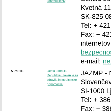
kontrolu lieciv
Kvetná 11
SK-825 08
Tel: + 42
Fax: + 42
interneto
bezpecnos
e-mail:
ne
Slovenija
Javna agencija
JAZMP - N
Republike Slovenije za
zdravila in medicinske
Slovenčev
pripomočke
SI-1000 L
Tel: + 38
Fax: + 38