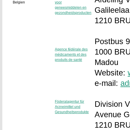
Belgien
voor
geneesmiddelen en
Galileela
gezondheidsproducten
1210 BR
Postbus 
Agence fédérale des
1000 BR
médicaments et des
produits de santé
Madou
Website:
e-mail:
ad
Föderalagentur für
Division V
Arzneimittel und
Gesundheitsprodukte
Avenue Ga
1210 BR