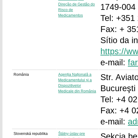
Direção de Gestão do
1749-004 
Risco de
Medicamentos
Tel: +351
Fax: + 35
Sítio da i
https://w
e-mail:
fa
România
Agenția Națională a
Str. Aviat
Medicamentului și a
Dispozitivelor
Bucureşti
Medicale din România
Tel: +4 02
Fax: +4 0
e-mail:
ad
Slovenská republika
Štátny ústav pre
Sekcia be