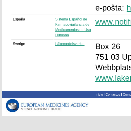
e-pošta:
h
España
Sistema Español de
www.noti
Farmacovigilancia de
Medicamentos de Uso
Humano
Sverige
Läkemedelsverket
Box 26
751 03 U
Webbplat
www.lake
Inicio
|
Contactos
|
Compa