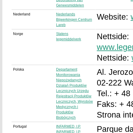
Beoordeling van
Geneesmiddelen
Nederland
Nederlands
Website:
Bijwerkingen Centrum
Lareb
Norge
Statens
Nettside:
legemiddelverk
www.lege
Nettside:
Polska
Departament
Al. Jeroz
Monitorowania
Niepożądanych
02-222 W
Działań Produktów
Leczniczych Urzędu
Tel.: + 48
Rejestracji Produktów
Leczniczych, Wyrobów
Faks: + 4
Medycznych i
Produktów
Strona in
Biobójczych
Portugal
INFARMED, I.P.
Parque da
INFARMED, I.P.