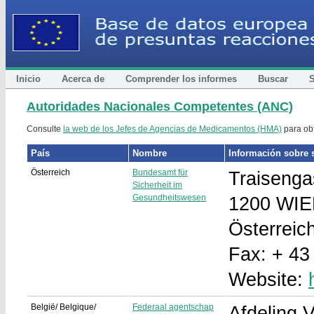
Inicio
Acerca de
Comprender los informes
Buscar
S
Autoridades Nacionales Competentes (ANC)
Consulte
la web de los Jefes de Agencias de Medicamentos (HMA)
para obt
País
Nombre
Información sobre s
Österreich
Bundesamt für
Traisenga
Sicherheit im
Gesundheitswesen
1200 WI
Österreic
Fax: + 43
Website:
België/ Belgique/
Federaal agentschap
Afdeling V