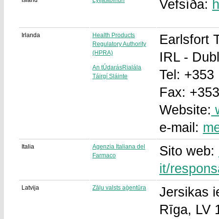
Ísland
Lyfjastofnun
Vefsíða:
h
Irlanda
Health Products
Earlsfort 
Regulatory Authority
(HPRA)
IRL - Dubl
An tÚdarásRialála
Tel: +353
Táirgí Sláinte
Fax: +35
Website:
w
e-mail:
me
Italia
Agenzia Italiana del
Sito web:
Farmaco
it/respons
Latvija
Zāļu valsts aģentūra
Jersikas i
Rīga, LV 