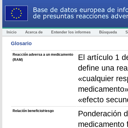
Inicio
Acerca de
Entender los informes
Búsqueda
S
Glosario
Reacción adversa a un medicamento
El artículo 1 
(RAM)
define una re
«cualquier res
medicamento»
«efecto secun
Relación beneficio/riesgo
Ponderación de
medicamento f