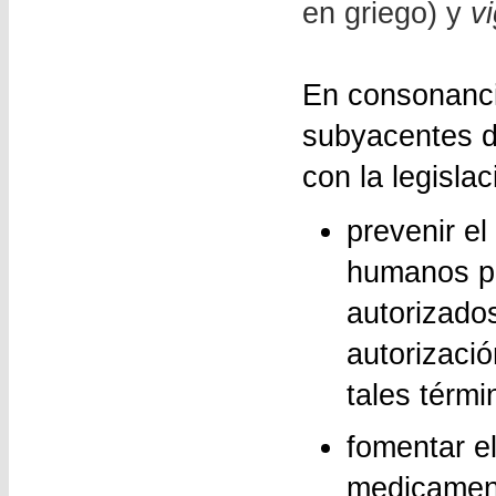
en griego) y
vi
En consonancia
subyacentes d
con la legisla
prevenir e
humanos p
autorizado
autorizaci
tales térmi
fomentar el
medicament