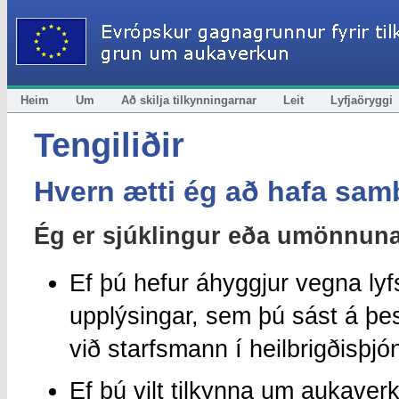
Heim
Um
Að skilja tilkynningarnar
Leit
Lyfjaöryggi
Tengiliðir
Hvern ætti ég að hafa sam
Ég er sjúklingur eða umönnuna
Ef þú hefur áhyggjur vegna ly
upplýsingar, sem þú sást á þe
við starfsmann í heilbrigðisþjó
Ef þú vilt tilkynna um aukaverk