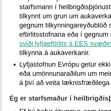
starfsmann í heilbrigðisþjónus
tilkynnt um grun um aukaverkan
gegnum tilkynningareyðublöð s
eftirlitsstofnana eða í gegnum
sviði lyfjaeftirlits á EES svæði
tilkynna á aukaverkanir.
Lyfjastofnun Evrópu getur ekki
eða umönnunaraðilum um meint
á því að veita læknisfræðilega
Ég er starfsmaður í heilbrigði