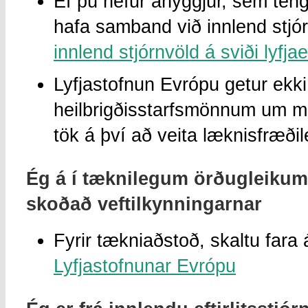
Ef þú hefur áhyggjur, sem teng
hafa samband við innlend stjórnv
innlend stjórnvöld á sviði lyfja
Lyfjastofnun Evrópu getur ekki 
heilbrigðisstarfsmönnum um me
tök á því að veita læknisfræði
Ég á í tæknilegum örðugleikum
skoðað veftilkynningarnar
Fyrir tækniaðstoð, skaltu far
Lyfjastofnunar Evrópu