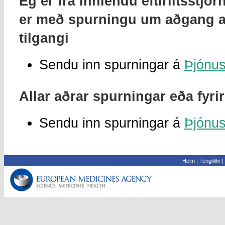
Ég er frá innlendu eftirlitsstjó
er með spurningu um aðgang að
tilgangi
Sendu inn spurningar á
Þjónus
Allar aðrar spurningar eða fyri
Sendu inn spurningar á
Þjónus
Heim
|
Tengiliðir
|