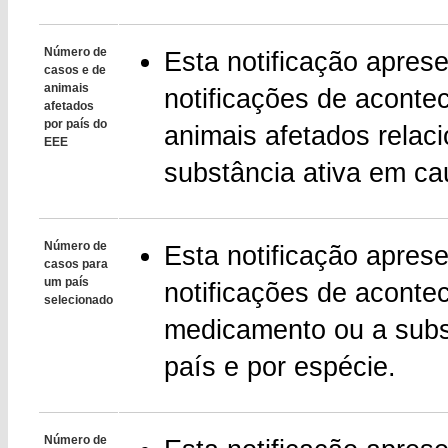
Número de
Esta notificação apres
casos e de
animais
notificações de aconte
afetados
por país do
animais afetados rela
EEE
substância ativa em cau
Número de
Esta notificação apres
casos para
um país
notificações de aconte
selecionado
medicamento ou a subst
país e por espécie.
Número de