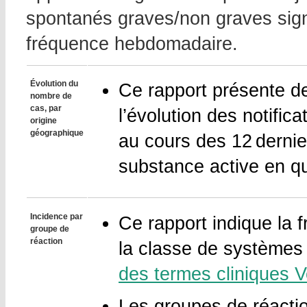
spontanés graves/non graves signa
fréquence hebdomadaire.
Évolution du
Ce rapport présente de
nombre de
cas, par
l’évolution des notifi
origine
géographique
au cours des 12 dernie
substance active en q
Incidence par
Ce rapport indique la 
groupe de
réaction
la classe de systèmes
des termes cliniques
Les groupes de réacti