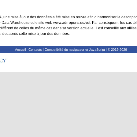
024, une mise à jour des données a été mise en œuvre afin d’harmoniser la descript
y Data Warehouse et le site web www.adrreports.eu/vet. Par conséquent, les cas té
i diffèrent de celles du même cas dans sa version actuelle. Il est conseillé aux utili
t et après cette mise à jour des données.
Accueil
|
Contacts
|
Compatibilité du navigateur et JavaScript
|
© 2012-2026