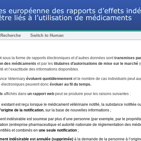
Recherche
Switch to Human
t
sous la forme de rapports électroniques et d’autres données sont
transmises par
ion des médicaments
et par les
titulaires d’autorisations de mise sur le marché
(
ité et l’exactitude des informations disponibles.
ance Veterinary
évoluent quotidiennement
et le nombre de cas individuels peut au
ts électroniques peuvent donc
évoluer au fil du temps.
ls
affichés dans
un rapport web
peut se produire pour les raisons suivantes :
l existant est reçu lorsque le médicament vétérinaire notifié, la substance notifié
origine de la notification
, sur la base de nouvelles informations ;
ment indésirable est soumise par plus d’une personne (par exemple, par le propriéta
sation (entreprise pharmaceutique et autorité nationale de réglementation des méd
entifiés et combinés en
une seule notification
;
ement indésirable est annulée (supprimée)
à la demande de la personne à l’origine