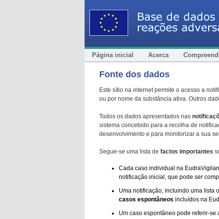
Página inicial
Acerca
Compreende
Fonte dos dados
Este sítio na internet permite o acesso a n
ou por nome da substância ativa. Outros dado
Todos os dados apresentados nas
notificaç
sistema concebido para a recolha de notifica
desenvolvimento e para monitorizar a sua 
Segue-se uma lista de
factos importantes
so
Cada caso individual na EudraVigila
notificação inicial, que pode ser co
Uma notificação, incluindo uma lista 
casos espontâneos
incluídos na Eud
Um caso espontâneo pode referir-se a