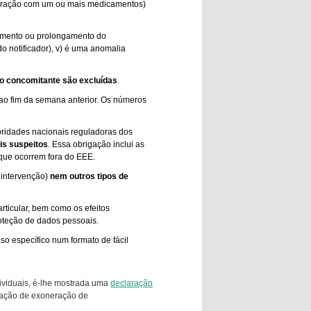
nteração com um ou mais medicamentos)
ernamento ou prolongamento do
do notificador), v) é uma anomalia
 concomitante são excluídas
.
é ao fim da semana anterior. Os números
oridades nacionais reguladoras dos
is suspeitos
. Essa obrigação inclui as
 que ocorrem fora do EEE.
 intervenção)
nem outros tipos de
ticular, bem como os efeitos
oteção de dados pessoais.
so específico num formato de fácil
dividuais, é-lhe mostrada uma
declaração
aração de exoneração de