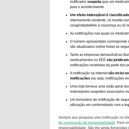
notificador
suspeita
que um medicamen
para o acontecimento.
Um efeito indesejável é classifica
internamento existente, iv) resulta n
congénita/defeito à nascença ou vi) r
As notificações nas quais os medicam
O número apresentado corresponde
são atualizados
online
todas as segun
Tanto as empresas farmacêuticas tit
medicamentos no EEE
são juridicam
notificações recebidas da parte dos p
A notificação na internet
não inclui n
notificações
(ou seja, notificações 
Uma lista fornece uma visão geral do
indesejáveis suspeitos associados n
Um formulário de notificação de segu
utilização em conformidade com a le
Sempre que pesquisa uma notificação na inte
de exoneração de responsabilidade
. Para v
responsabilidade. São-lhe ainda fornecidas