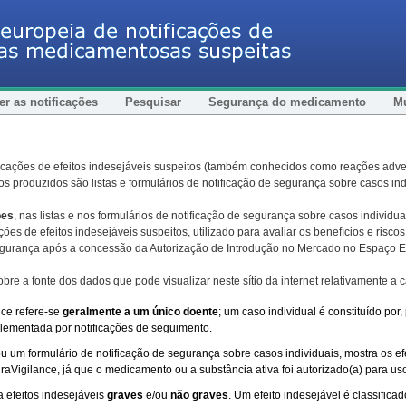
r as notificações
Pesquisar
Segurança do medicamento
Mu
otificações de efeitos indesejáveis suspeitos (também conhecidos como reações 
s produzidos são listas e formulários de notificação de segurança sobre casos ind
ões
, nas listas e nos formulários de notificação de segurança sobre casos individua
ções de efeitos indesejáveis suspeitos, utilizado para avaliar os benefícios e ris
segurança após a concessão da Autorização de Introdução no Mercado no Espaço
bre a fonte dos dados que pode visualizar neste sítio da internet relativamente a c
nce refere-se
geralmente a um único doente
; um caso individual é constituído po
mplementada por notificações de seguimento.
ou um formulário de notificação de segurança sobre casos individuais, mostra os e
raVigilance, já que o medicamento ou a substância ativa foi autorizado(a) para us
 efeitos indesejáveis
graves
e/ou
não graves
. Um efeito indesejável é classifi