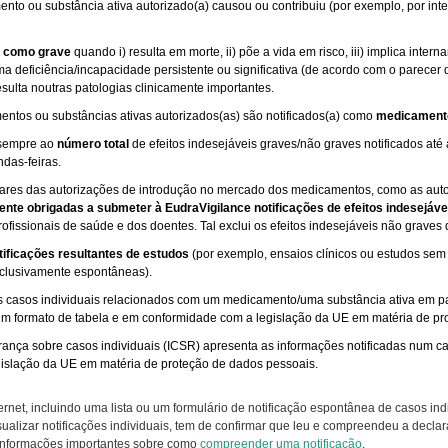
to ou substância ativa autorizado(a) causou ou contribuiu (por exemplo, por i
do como grave
quando i) resulta em morte, ii) põe a vida em risco, iii) implica int
uma deficiência/incapacidade persistente ou significativa (de acordo com o parecer 
esulta noutras patologias clinicamente importantes.
entos ou substâncias ativas autorizados(as) são notificados(a) como
medicamento
 sempre ao
número total
de efeitos indesejáveis graves/não graves notificados at
das-feiras.
ulares das autorizações de introdução no mercado dos medicamentos, como as aut
ente obrigadas a submeter à EudraVigilance notificações de efeitos indesejáve
rofissionais de saúde e dos doentes. Tal exclui os efeitos indesejáveis não graves
otificações resultantes de estudos
(por exemplo, ensaios clínicos ou estudos sem
exclusivamente espontâneas).
s casos individuais relacionados com um medicamento/uma substância ativa em par
um formato de tabela e em conformidade com a legislação da UE em matéria de pr
rança sobre casos individuais (ICSR) apresenta as informações notificadas num ca
gislação da UE em matéria de proteção de dados pessoais.
rnet, incluindo uma lista ou um formulário de notificação espontânea de casos in
isualizar notificações individuais, tem de confirmar que leu e compreendeu a decl
 informações importantes sobre como
compreender uma notificação
.