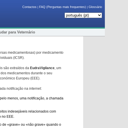
Contactos
FAQ (Perguntas mais frequentes)
Glossário
|
|
dar para Veternário
adversas medicamentosas) por medicamento
ividuais (ICSR).
is são extraídos da
EudraVigilance
, um
cos dos medicamentos durante o seu
 Económico Europeu (EEE).
ada notificação na internet:
r, pelo menos, uma notificação, a chamada
feitos indesejáveis relacionados com
o no EEE.
cado de «grave» ou «não grave» quando o