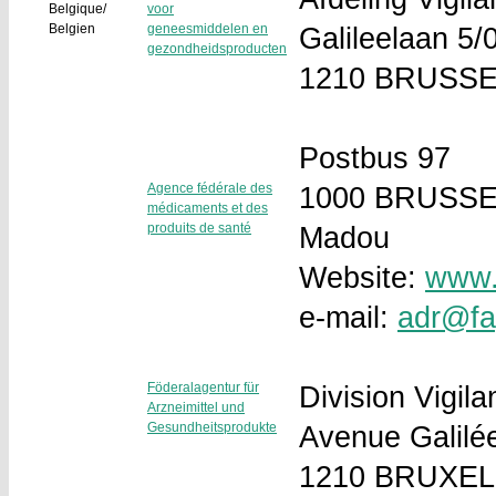
Belgique/
voor
Belgien
geneesmiddelen en
Galileelaan 5/
gezondheidsproducten
1210 BRUSS
Postbus 97
Agence fédérale des
1000 BRUSS
médicaments et des
produits de santé
Madou
Website:
www.
e-mail:
adr@fa
Föderalagentur für
Division Vigil
Arzneimittel und
Gesundheitsprodukte
Avenue Galilé
1210 BRUXE