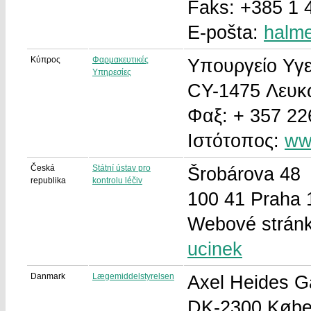
Faks: +385 1 
E-pošta:
halm
Κύπρος
Φαρμακευτικές
Υπουργείο Υγε
Υπηρεσίες
CY-1475 Λευκ
Φαξ: + 357 2
Ιστότοπος:
ww
Česká
Státní ústav pro
Šrobárova 48
republika
kontrolu léčiv
100 41 Praha 
Webové strán
ucinek
Danmark
Lægemiddelstyrelsen
Axel Heides G
DK-2300 Købe