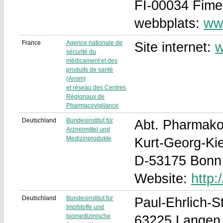
FI-00034 Fim
webbplats:
www
France
Agence nationale de
Site internet:
w
sécurité du
médicament et des
produits de santé
(Ansm)
et réseau des Centres
Régionaux de
Pharmacovigilance
Deutschland
Bundesinstitut für
Abt. Pharmako
Arzneimittel und
Medizinprodukte
Kurt-Georg-Kie
D-53175 Bonn
Website:
http
Deutschland
Bundesinstitut für
Paul-Ehrlich-S
Impfstoffe und
biomedizinische
63225 Langen