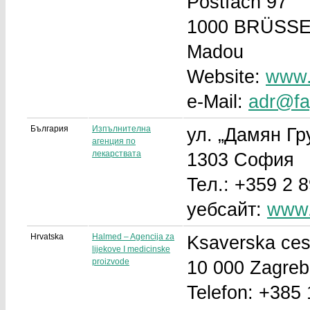
Postfach 97
1000 BRÜSS
Madou
Website:
www.n
e-Mail:
adr@fa
България
Изпълнителна
ул. „Дамян Гр
агенция по
лекарствата
1303 София
Teл.: +359 2 
уебсайт:
www.
Hrvatska
Halmed – Agencija za
Ksaverska ces
lijekove I medicinske
proizvode
10 000 Zagreb
Telefon: +385 