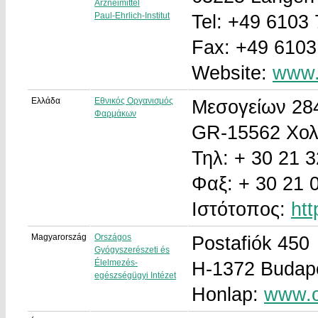
Arzneimittel
Paul-Ehrlich-Institut
Tel: +49 6103 
Fax: +49 6103
Website:
www.
Ελλάδα
Εθνικός Οργανισμός
Μεσογείων 28
Φαρμάκων
GR-15562 Χολ
Τηλ: + 30 21 
Φαξ: + 30 21 
Ιστότοπος:
htt
Magyarország
Országos
Postafiók 450
Gyógyszerészeti és
Élelmezés-
H-1372 Budap
egészségügyi Intézet
Honlap:
www.o