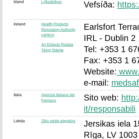
Ísland
Lyfjastofnun
Vefsíða:
https:
Ireland
Health Products
Earlsfort Terra
Regulatory Authority
(HPRA)
IRL - Dublin 2
An tÚdarás Rialála
Tel: +353 1 6
Táirgí Sláinte
Fax: +353 1 6
Website:
www.h
e-mail:
medsaf
Italia
Agenzia Italiana del
Sito web:
http
Farmaco
it/responsabili
Latvija
Zāļu valsts aģentūra
Jersikas iela 1
Rīga, LV 1003