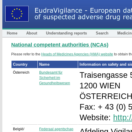
Home
About
Understanding reports
Search
Medicin
National competent authorities (NCAs)
Please refer to the
Heads of Medicines Agencies (HMA) website
to obtain th
Country
Name
Information on safety and sid
Österreich
Bundesamt für
Traisengasse 
Sicherheit im
Gesundheitswesen
1200 WIEN
ÖSTERREIC
Fax: + 43 (0)
Website:
http:
België/
Federaal agentschap
Afdeling Vigila