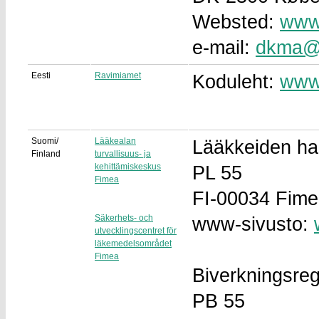
Websted:
www.
e-mail:
dkma@
Eesti
Ravimiamet
Koduleht:
www
Suomi/
Lääkealan
Lääkkeiden hai
Finland
turvallisuus- ja
kehittämiskeskus
PL 55
Fimea
FI-00034 Fim
Säkerhets- och
www-sivusto:
utvecklingscentret för
läkemedelsområdet
Fimea
Biverkningsreg
PB 55