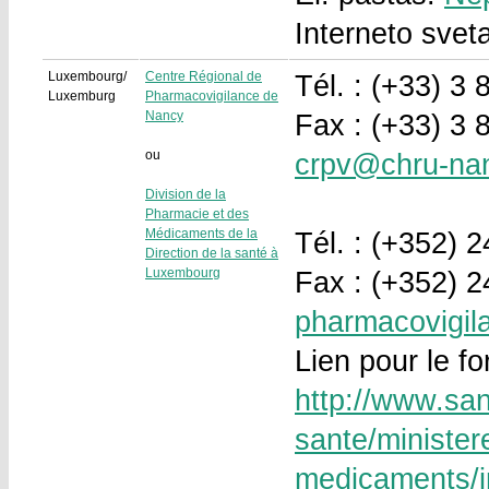
Interneto svet
Luxembourg/
Centre Régional de
Tél. : (+33) 3 
Luxemburg
Pharmacovigilance de
Nancy
Fax : (+33) 3 
ou
crpv@chru-nan
Division de la
Pharmacie et des
Médicaments de la
Tél. : (+352) 
Direction de la santé à
Luxembourg
Fax : (+352) 
pharmacovigil
Lien pour le fo
http://www.sant
sante/minister
medicaments/i