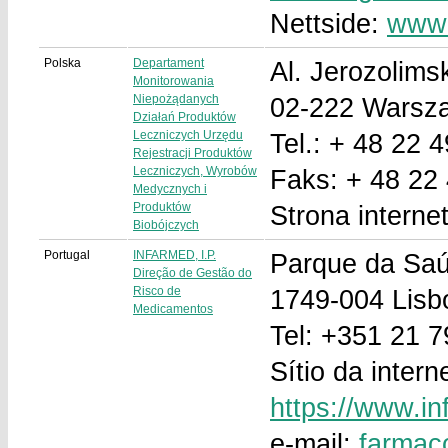
Nettside:
www.
Polska
Departament
Al. Jerozolims
Monitorowania
Niepożądanych
02-222 Warsz
Działań Produktów
Leczniczych Urzędu
Tel.: + 48 22 
Rejestracji Produktów
Leczniczych, Wyrobów
Faks: + 48 22
Medycznych i
Produktów
Strona intern
Biobójczych
Portugal
INFARMED, I.P.
Parque da Saúd
Direção de Gestão do
Risco de
1749-004 Lisb
Medicamentos
Tel: +351 21 7
Sítio da interne
https://www.i
e-mail:
farmac