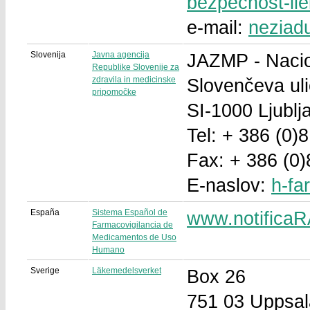
bezpecnost-li
e-mail:
neziad
Slovenija
Javna agencija
JAZMP - Nacio
Republike Slovenije za
zdravila in medicinske
Slovenčeva ul
pripomočke
SI-1000 Ljublj
Tel: + 386 (0)
Fax: + 386 (0
E-naslov:
h-fa
España
Sistema Español de
www.notifica
Farmacovigilancia de
Medicamentos de Uso
Humano
Sverige
Läkemedelsverket
Box 26
751 03 Uppsal