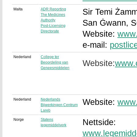
Malta
ADR Reporting
Sir Temi Żammi
The Medicines
Authority
San Ġwann, S
Post-Licensing
Directorate
Website:
www.
e-mail:
postli
Nederland
College ter
Website:
www.c
Beoordeling van
Geneesmiddelen
Nederland
Nederlands
Website:
www.
Bijwerkingen Centrum
Lareb
Norge
Statens
Nettside:
legemiddelverk
www.legemidde