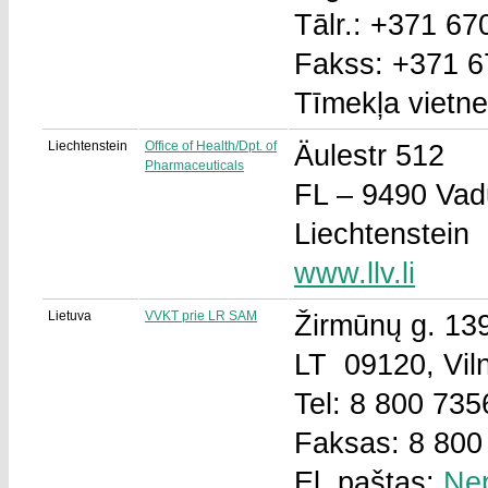
Tālr.: +371 6
Fakss: +371 
Tīmekļa vietn
Liechtenstein
Office of Health/Dpt. of
Äulestr 512
Pharmaceuticals
FL – 9490 Vad
Liechtenstein
www.llv.li
Lietuva
VVKT prie LR SAM
Žirmūnų g. 13
LT 09120, Vil
Tel: 8 800 735
Faksas: 8 800
El. paštas:
Ne